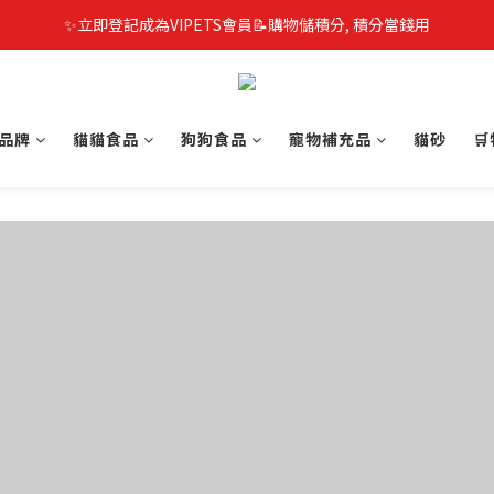
✨立即登記成為VIPETS會員📝購物儲積分, 積分當錢用
品牌
貓貓食品
狗狗食品
寵物補充品
貓砂
