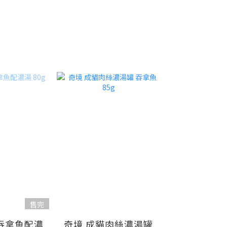
售完
 吞拿魚配濃
奇境 成貓肉絲濃湯罐