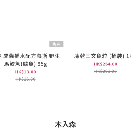
售完
境 成貓補水配方慕斯 野生
凍乾三文魚粒 (桶裝) 1
馬鮫魚(鯖魚) 85g
HK$264.00
HK$293.00
HK$13.00
HK$15.00
木入森