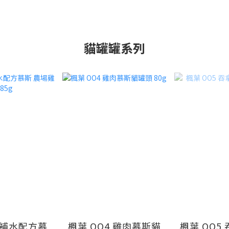
貓罐罐系列
貓補水配方慕
楓葉 OO4 雞肉慕斯貓
楓葉 OO5