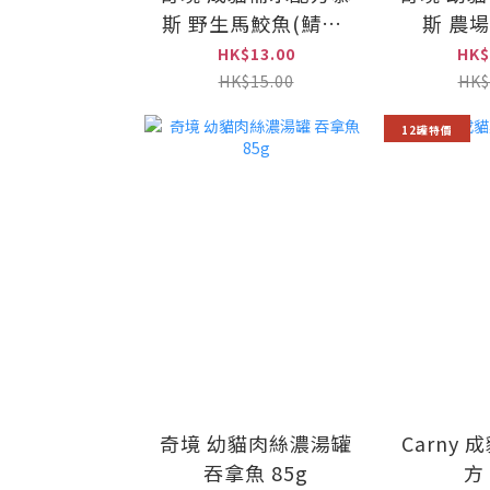
斯 野生馬鮫魚(鯖魚)
斯 農場
85g
HK$13.00
HK$
HK$15.00
HK$
12罐特價
奇境 幼貓肉絲濃湯罐
Carny
吞拿魚 85g
方 