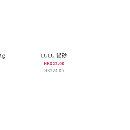
Kg
LULU 貓砂
HK$22.00
HK$24.00