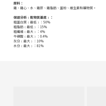
原料：
雞、雞心、水、雞肝、雞脂肪、蛋粉、維生素和礦物質。
保證分析
﹝乾物質基底﹞：
粗蛋白質﹝最低﹞：50%
粗脂肪﹝最低﹞：15%
粗纖維﹝最大﹞：4%
牛磺酸﹝最大﹞：0.4%
灰分﹝最大﹞：10%
水分﹝最大﹞：81%