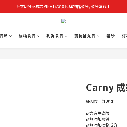
✨立即登記成為VIPETS會員📝購物儲積分, 積分當錢用
品牌
貓貓食品
狗狗食品
寵物補充品
貓砂

Carny 
純肉食，鮮滋味
✔️含有牛磺酸
✔️無添加膠質
✔️無添加植物成分