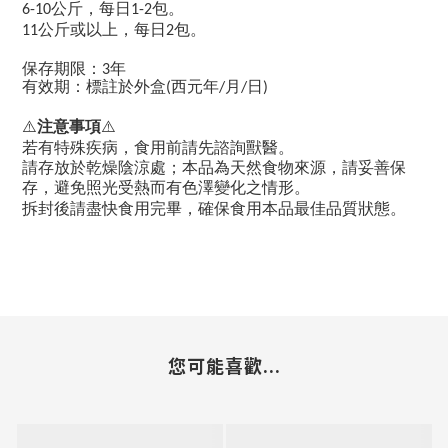
公斤，每日
包。
6-10
1-2
公斤或以上，每日
包。
11
2
保存期限：3年
有效期：標註於外盒(西元年/月/日)
⚠️
注意事項
⚠️
若有特殊疾病，食用前請先諮詢獸醫。
請存放於乾燥陰涼處；本品為天然食物來源，請妥善保
存，避免照光受熱而有色澤變化之情形。
拆封後請盡快食用完畢，確保食用本品最佳品質狀態。
您可能喜歡...