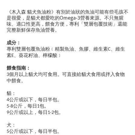
《木入森 貓犬魚油粉》有別於油狀的魚油可能有些毛孩不
Omega-3
是很愛，是貓犬都愛吃的
營養來源。不只無腥
味、適口性更高，餵食方便，專利「雙層包覆技術」還能
完整新鮮保存魚油營養。
成分：
專利雙層包覆魚油粉﹝精製魚油、魚膠、維生素
、維生
C
素
、葵花籽油、檸檬酸﹞
E
餵食指南：
個月以上貓犬均可食用。可直接給貓犬食用或拌入食物
3
中餵食。
貓：
公斤或以下，每日半包。
4
公斤，每日
包。
5-8
1
公斤或以上，每日
包。
9
1-2
犬：
公斤或以下，每日半包。
5