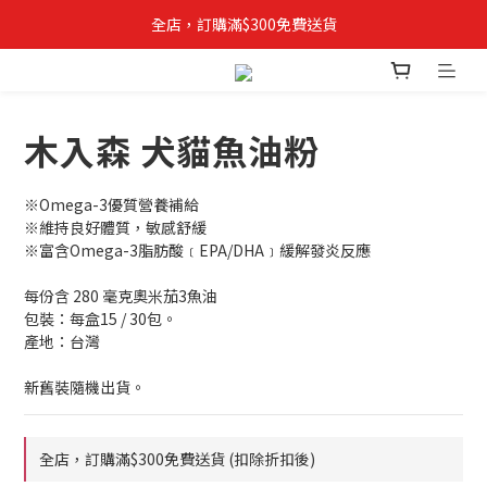
全店，訂購滿$300免費送貨
✨立即登記成為VIPETS會員📝購物儲積分, 積分當錢用
木入森 犬貓魚油粉
※Omega-3優質營養補給
※維持良好體質，敏感舒緩
※富含Omega-3脂肪酸﹝EPA/DHA﹞緩解發炎反應
每份含 280 毫克奧米茄3魚油
包裝：每盒15 / 30包。
產地：台灣
新舊裝隨機出貨。
全店，訂購滿$300免費送貨 (扣除折扣後)