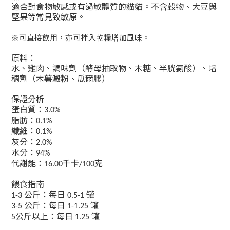
適合對食物敏感或有過敏體質的貓貓。不含穀物、大豆與
堅果等常見致敏原。
※可直接飲用，亦可拌入乾糧增加風味。
原料：
水、雞肉、調味劑（酵母抽取物、木糖、半胱氨酸）、增
稠劑（木薯澱粉、瓜爾膠）
保證分析
蛋白質：
3.0
%
脂肪：
0.1%
纖維：
0.
1%
灰分：
2.0%
水分：
94%
代謝能：
千卡
克
16.00
/100
餵食指南
公斤：每日
罐
1-3
0.5-1
公斤：每日
罐
3-5
1-1.25
公斤以上：每日
罐
5
1.25