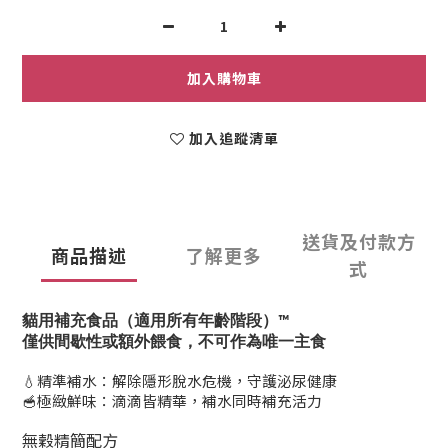
加入購物車
加入追蹤清單
送貨及付款方
商品描述
了解更多
式
貓用補充食品（適用所有年齡階段）
™
僅供間歇性或額外餵食，不可作為唯一主食
精準補水：解除隱形脫水危機，守護泌尿健康
💧
極緻鮮味：滴滴皆精華，補水同時補充活力
🥣
無穀精簡配方