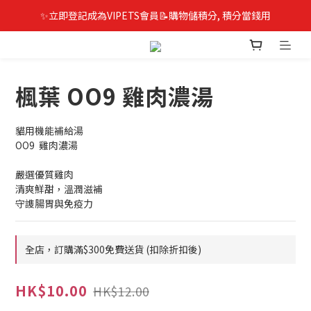
✨立即登記成為VIPETS會員📝購物儲積分, 積分當錢用
楓葉 OO9 雞肉濃湯
貓用機能補給湯
OO9  雞肉濃湯
嚴選優質雞肉
清爽鮮甜，溫潤滋補
守謢腸胃與免疫力
全店，訂購滿$300免費送貨 (扣除折扣後)
HK$10.00
HK$12.00