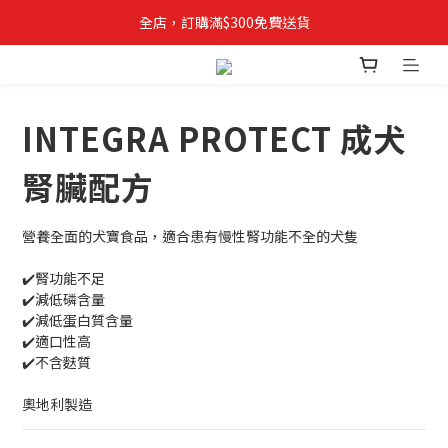
全店，訂購滿$300免費送貨
✨立即登記成為VIPETS會員📝購物儲積分, 積分當錢用
INTEGRA PROTECT 成犬
腎臟配方
營養全面的犬寶食品，適合患有慢性腎功能不全的犬隻
✔️腎功能不足
✔️減低磷含量
✔️減低蛋白質含量
✔️適口性高
✔️不含麩質
奧地利製造