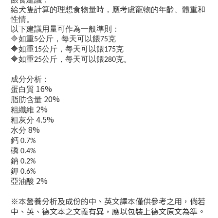
給犬隻計算的理想食物量時，應考慮寵物的年齡、體重和
性情。
以下建議用量可作為一般準則：
🔷
如重
公斤，每天可以餵
克
5
75
🔷
如重
公斤，每天可以餵
克
15
175
🔷
如重
公斤，每天可以餵
克。
25
280
成分分析：
16%
蛋白質
20%
脂肪含量
2%
粗纖維
4.5%
粗灰分
8%
水分
鈣
0.7%
磷
0.4%
鈉
0.2%
鉀
0.6%
2%
亞油酸
※本營養分析及成份的中、英文譯本僅供參考之用，倘若
中、英、德文本之文義有異，應以包裝上德文原文為準。