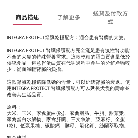
送貨及付款方
商品描述
了解更多
式
腎臟乾糧配方：適合患有腎病的犬隻。
INTEGRA PROTECT
腎臟保護配方完全滿足患有慢性腎功能
INTEGRA PROTECT
不全的犬隻的特殊營養需求。這款乾糧的蛋白質含量低於
傳統食品，這意旨蛋白質在代謝過程中產生的分解產物較
少，從而減輕腎臟的負擔。
這款腎臟乾糧還降低磷的含量，可以延緩腎臟的衰退。使
用
腎臟保護配方可以延長犬隻的壽命並
INTEGRA PROTECT
改善其生活品質。
原料：
(
)
大米、玉米、家禽蛋白
乾
、家禽脂肪、牛脂、甜菜漿、
家禽蛋白水解物、家禽肝臟、三文魚油、亞麻籽、全蛋
(
)
乾
、低聚果糖、碳酸鈣、酵母、氯化鉀、絲蘭萃取物。
餵食建議：