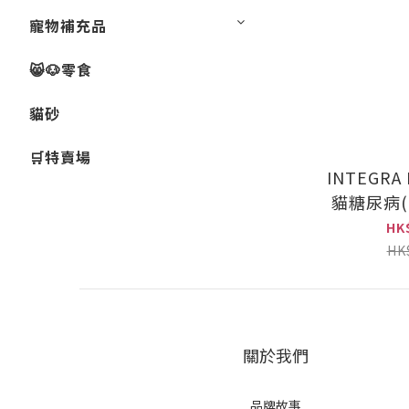
寵物補充品
😸🐶零食
貓砂
🛒特賣場
INTEGRA
貓糖尿病(
雞配
HK
HK
關於我們
品牌故事