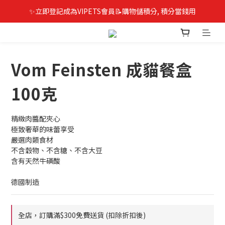
✨立即登記成為VIPETS會員📝購物儲積分, 積分當錢用
Vom Feinsten 成貓餐盒
100克
精緻肉醬配夾心
極致奢華的味蕾享受
嚴選肉類食材
不含穀物、不含糖、不含大豆
含有天然牛磺酸
德國制造
全店，訂購滿$300免費送貨 (扣除折扣後)