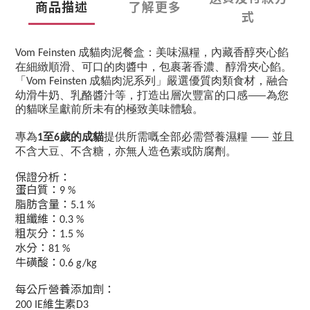
商品描述
了解更多
式
成貓肉泥餐盒：美味濕糧，內藏香醇夾心餡
Vom Feinsten
在細緻順滑、可口的肉醬中，包裹著香濃、醇滑夾心餡。
「
成貓肉泥系列」嚴選優質肉類食材，融合
Vom Feinsten
——
幼滑牛奶、乳酪醬汁等，打造出層次豐富的口感
為您
的貓咪呈獻前所未有的極致美味體驗。
——
專為
至
歲的成貓
提供所需嘅全部必需營養濕糧
並且
1
6
不含大豆、不含糖，亦無人造色素或防腐劑。
保證分析：
蛋白質：
9 %
脂肪含量：
5.1 %
粗纖維：
0.3 %
粗灰分：
1.5 %
水分：
81 %
牛磺酸：
0.6 g/kg
每公斤營養添加劑：
維生素
200 IE
D3