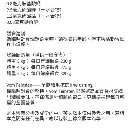
毫克胺基酸銅
0.8
毫克硫酸鋅（一水合物）
9.5
毫克硫酸錳（一水合物）
1.2
毫克碘酸鈣
0.08
餵食建議
為貓咪計算理想食量時，請根據其年齡、體重與活動習性
作出調整。
建議餵食量（僅供一般參考）：
體重
：
每日建議餵食
3 kg
230 g
體重
：
每日建議餵食
4 kg
275 g
體重
：
每日建議餵食
5 kg
320 g
——
呈獻給毛孩的
fine dining
！
Vom Feinsten
懂貓咪對食的堅持，
以嚴選高品質食材交織
Vom Feinsten
出精緻美味，不僅滿足牠細膩的胃口，更精準補足每日所
需的全面營養。
※
本營養分析及成份的中、英文譯本僅供參考之用，若版
本之間有任何差異，應以包裝上德文版本為準。