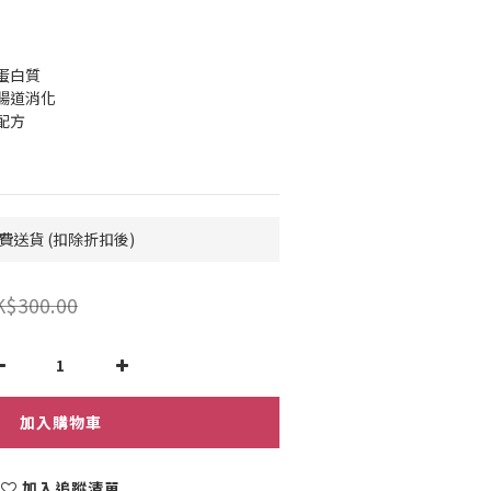
蛋白質
腸道消化
配方
費送貨 (扣除折扣後)
K$300.00
加入購物車
加入追蹤清單