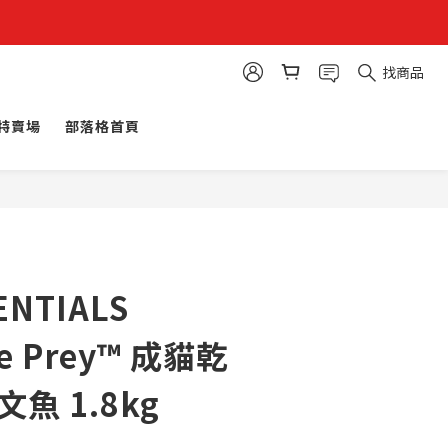
找商品
特賣場
部落格首頁
ENTIALS
te Prey™ 成貓乾
魚 1.8kg