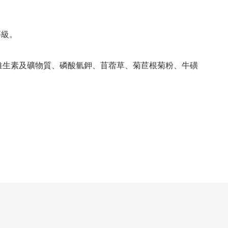
等級。
維生素及礦物質、磷酸氫鉀、苜蓿草、菊苣根菊粉、牛磺