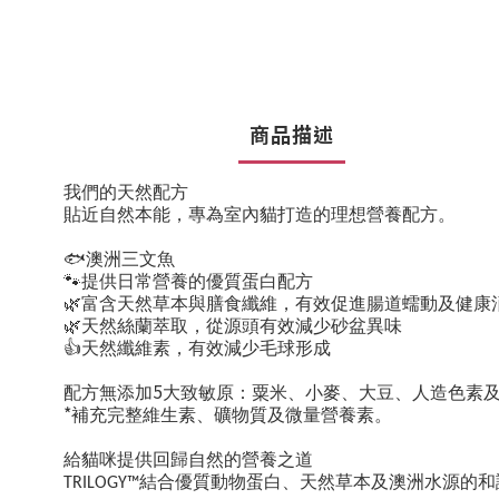
商品描述
我們的天然配方
貼近自然本能，專為室內貓打造的理想營養配方。
🐟
澳洲三文魚
🐾
提供
日常營養的優質蛋白配方
🌿
富含天然草本與膳食纖維，有效促進腸道蠕動及健康
🌿
天然絲蘭萃取，從源頭有效減少砂盆異味
👍
天然纖維素，有效減少毛球形成
5
配方
無添加
大致敏原：粟米、小麥、大豆、人造色素
*
補充完整維生素、礦物質及微量營養素。
給貓咪提供回歸自然的營養之道
結合優質動物蛋白、天然草本及澳洲水源的和
TRILOGY™