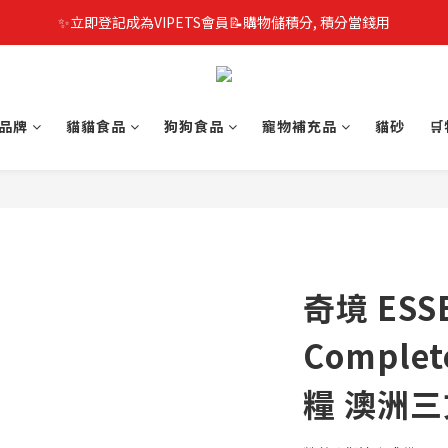
✨立即登記成為VIPETS會員📝購物儲積分, 積分當錢用
品牌
貓貓食品
狗狗食品
寵物補充品
貓砂

奇境 ESS
Comple
糧 澳洲三文