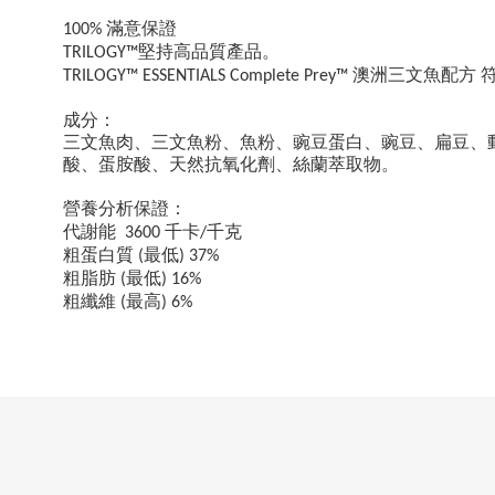
滿意保證
100%
堅持高品質產品。
TRILOGY™
澳洲三文魚配方
TRILOGY™
ESSENTIALS
Complete Prey™
成分：
三文魚肉、三文魚粉、魚粉、豌豆蛋白、豌豆、扁豆、
酸、蛋胺酸、天然抗氧化劑、絲蘭萃取物。
營養分析保證：
代謝能
千卡
千克
3600
/
粗蛋白質
最低
(
) 37%
粗脂肪
最低
(
) 16%
粗纖維
最高
(
) 6%