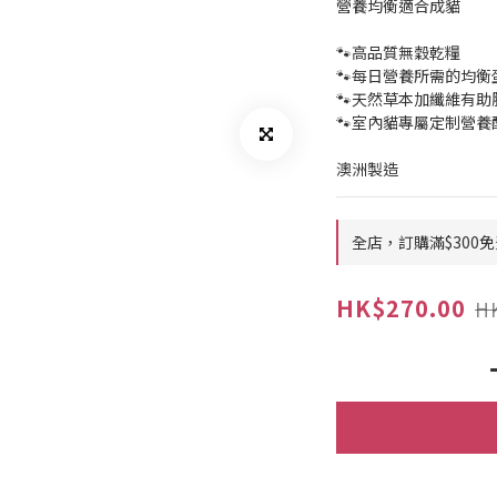
營養均衡適合成貓
🐾高品質無穀乾糧
🐾每日營養所需的均衡
🐾天然草本加纖維有助
🐾室內貓專屬定制營養
澳洲製造
全店，訂購滿$300免
HK$270.00
H