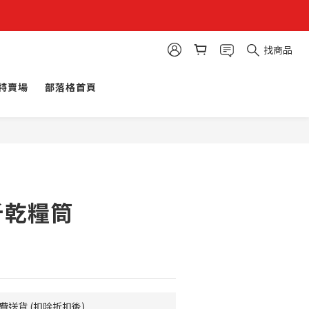
找商品
特賣場
部落格首頁
斤乾糧筒
費送貨 (扣除折扣後)