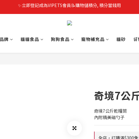
品牌
貓貓食品
狗狗食品
寵物補充品
貓砂

奇境7公
奇境7公斤乾糧筒
內附精美磁勺子
全店，訂購滿$300免