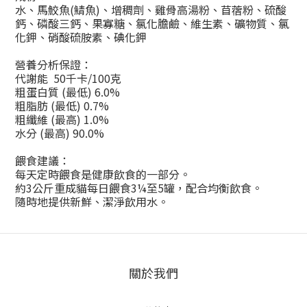
水、馬鮫魚(鯖魚)、增稠劑、雞骨高湯粉、苜蓿粉、硫酸
鈣、磷酸三鈣、果寡糖、氯化膽鹼、維生素、礦物質、氯
化鉀、硝酸硫胺素、碘化鉀
營養分析保證：
代謝能
50
千卡
/100
克
粗蛋白質
(
最低
) 6.0%
粗脂肪
(
最低
) 0.7%
粗纖維
(
最高
) 1.0%
水分
(
最高
) 90.0%
餵食建議：
每天定時餵食是健康飲食的一部分。
約
3
公斤重成貓每日餵食
3
¼至
5
罐，配合均衡飲食。
隨時地提供新鮮、潔淨飲用水。
關於我們