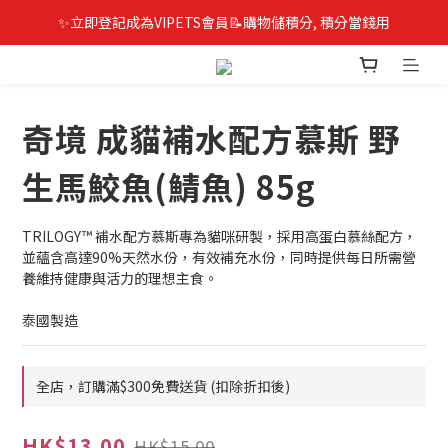
✨立即登記成為VIPETS會員📝購物儲積分, 積分當錢用
奇境 成貓補水配方慕斯 野
生馬鮫魚(鯖魚) 85g
TRILOGY™ 補水配方慕斯專為貓咪研製，採用高蛋白慕絲配方，
並蘊含高達90%天然水份，有效補充水份，同時提供每日所需營
養維持健康與活力的理想主食。
泰國製造
全店，訂購滿$300免費送貨 (扣除折扣後)
HK$13.00
HK$15.00