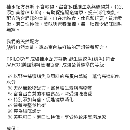
補水配方慕斯 不含穀物，
富含多種維生素與礦物質，特別
添加苜蓿
(Alfalfa)
，有助促進腸道健康、提升消化機能。
配方貼合貓咪的本能，自在地進食、休息和玩耍。質地柔
滑、適口性極佳，美味與營養兼備，每一啖都令貓咪回味
無窮。
我們的天然配方
貼近自然本能，專為室內貓打造的理想營養配方。
TRILOGY™
成貓補水配方慕斯
野生馬鮫魚(鯖魚)
符合
AAFCO(
美國飼料管理協會
)
成貓營養標準的等級。
※ 以野生捕獲鯖魚為原料的高蛋白慕斯，蘊含高達
90%
水分
※ 天然無穀物配方，富含維生素與礦物質
※ 富含蛋白質的本能食品，深受貓咪喜愛
※ 特別添加苜蓿，促進健康消化
※ 營養完整並均衡
※ 專為貓咪設計
※ 美味可口、適口性極佳，享受極致用餐滿足感
成份
：