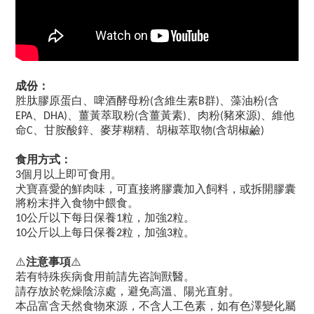
成份：
胜肽膠原蛋白、啤酒酵母粉
含維生素
群
、藻油粉
含
(
B
)
(
、
、薑黃萃取粉
含薑黃素
、肉粉
豬來源
、維他
EPA
DHA)
(
)
(
)
命
、甘胺酸鋅、麥芽糊精、胡椒萃取物
含胡椒鹼
C
(
)
食用方式：
個月以上即可食用。
3
犬寶喜愛的鮮肉味，可直接將膠囊加入飼料，或拆開膠囊
將粉末拌入食物中餵食。
公斤以下每日保養
粒，加強
粒。
10
1
2
公斤以上每日保養
粒，加強
粒。
10
2
3
⚠️
注意事項
⚠️
若有特殊疾病食用前請先咨詢獸醫。
請存放於乾燥陰涼處，避免高溫、陽光直射。
本品富含天然食物來源，不含人工色素，如有色澤變化屬