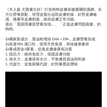
《木入森
犬寶膚立好》打造狗狗皮膚保健層層防護網。全
方位營養搭配，管理皮脂分泌與皮膚乾燥，針對皮膚敏
感、搔癢等皮膚刺激，維持皮膚正常功能。
適合「需調理膚質營養加強」、「正值皮膚問題困擾」的
狗狗。
👍
獨家新成分，藻油粉增添
，皮膚營養加成
DHA + EPA
👍
高達
適口性，使用天然食源，美味健康兼併
98%
👍
養成黃金
要素，促進皮膚健康有訣竅
3
抵抗力：維持免疫力，保護皮膚功能
1.
保水力：皮膚保有水分，平衡膚質過油與乾燥
2.
代謝力：促進新陳代謝，針對癢覺及體味
3.