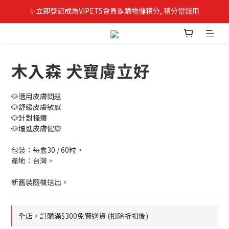
✨立即登記成為VIPETS會員📝購物儲積分, 積分當錢用
木入森 犬寶膚立好
🐶適用皮膚問題
🐶舒緩皮膚敏感
🐶針對搔癢
🐶增進皮膚健康
包裝：每盒30 / 60粒。
產地：台灣。
新舊裝隨機送出。
全店，訂購滿$300免費送貨 (扣除折扣後)