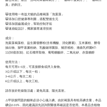
臭」的飼主。
😸
使用唯一有益犬貓的品種褐藻「泡葉藻」
😸
添加口腔健康專利菌，搭配雙後生元
😸
添加固齒麗成分，幫助控制牙垢
😸
速崩錠設計，獨家腸胃速溶技術
成分：
(
)
泡葉藻褐藻粉、益生菌發酵粉
含有機酸、消化酵素
、玉米澱粉、酵母
KT-
抽出物、羧甲基澱粉鈉、乳酸鏈球菌肽、豬肝精粉、捲曲乳桿菌
11(50
)
億添加
、紅石榴萃取物、葡萄糖酸鋅、二氧化矽、赤藻糖醇
使用方法：
每天可用
次，可直接餵食或拌入食物。
1~3
公斤或以下，每次一粒；
3
公斤，每次二粒；
3~6
公斤或以上，每次三粒。
6
請存放於乾燥陰涼處；避免高溫、陽光直射。
⚠️
甲狀腺問題的貓咪必須小心攝入碘。由於褐藻具有較高碘含量，本品
碘佔
，因此建議請先諮詢獸醫後再確認是否使用。本產品含植物
0.03%