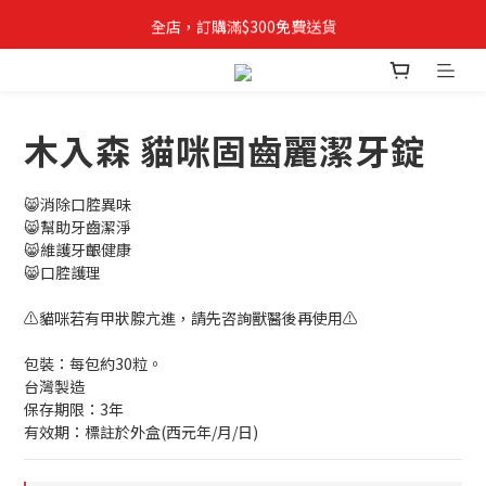
全店，訂購滿$300免費送貨
✨立即登記成為VIPETS會員📝購物儲積分, 積分當錢用
木入森 貓咪固齒麗潔牙錠
😸消除口腔異味
😸幫助牙齒潔淨
😸維護牙齦健康
😸口腔護理
⚠️貓咪若有甲狀腺亢進，請先咨詢獸醫後再使用⚠️
包裝：每包約30粒。 
台灣製造
保存期限：3年
有效期：標註於外盒(西元年/月/日)