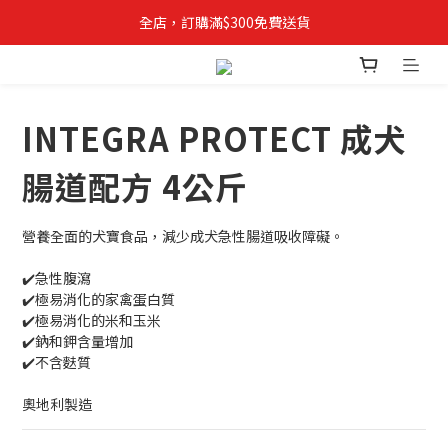
全店，訂購滿$300免費送貨
✨立即登記成為VIPETS會員📝購物儲積分, 積分當錢用
INTEGRA PROTECT 成犬
腸道配方 4公斤
營養全面的犬寶食品，減少成犬急性腸道吸收障礙。
✔️急性腹瀉
✔️極易消化的家禽蛋白質
✔️極易消化的米和玉米
✔️鈉和鉀含量增加
✔️不含麩質
奧地利製造