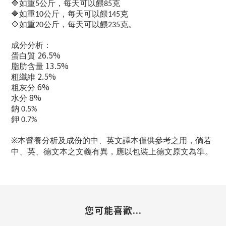
🔷
如重
公斤，每天可以餵
克
5
85
🔷
如重
公斤，每天可以餵
克
10
145
🔷
如重
公斤，每天可以餵
克。
20
235
成分分析：
26.5%
蛋白質
13.5%
脂肪含量
2.5%
粗纖維
6%
粗灰分
8%
水分
鈉
0.5%
鉀
0.7%
本營養分析及成份的中、英文譯本僅供參考之用，倘若
※
中、英、德文本之文義有異，應以包裝上德文原文為準。
您可能喜歡...