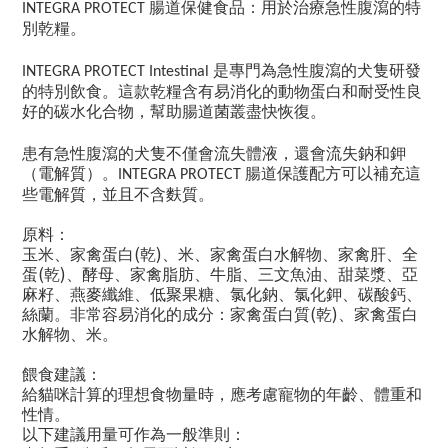
腸道保健食品：用於治療急性腹瀉的特
INTEGRA PROTECT
別乾糧。
是專門為急性腹瀉的犬隻研發
INTEGRA PROTECT Intestinal
的特別飲食。這款乾糧含有易消化的動物蛋白和耐受性良
好的碳水化合物，幫助腸道菌叢盡快恢復。
患有急性腹瀉的犬隻不僅會流失體液，還會流失鈉和鉀
（電解質）。
腸道保護配方可以補充這
INTEGRA PROTECT
些電解質，並且不含麩質。
原料：
(
)
玉米、家禽蛋白
乾
、米、家禽蛋白水解物、家禽肝、全
(
)
蛋
乾
、酵母、家禽脂肪、牛脂、三文魚油、甜菜漿、亞
麻籽、燕麥纖維、低聚果糖、氯化鈉、氯化鉀、碳酸鈣、
(
)
絲蘭。非常容易消化的成分：家禽蛋白質
乾
、家禽蛋白
水解物、米。
餵食建議：
給貓咪計算的理想食物量時，應考慮寵物的年齡、體重和
性情。
以下建議用量可作為一般準則：