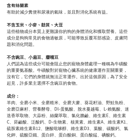
含有絲蘭素
有助於減少糞便和尿液的氣味，並且對消化系統有益。
不含玉米、小麥、麩質、大豆
這些植物成分本質上更難讓你的狗的身體消化和獲取營養。這些
成分是狗狗常見的食物過敏原，可能導致反覆耳部感染、皮膚問
題和消化問題。
不含豌豆、小扁豆、譍嘴豆
人們認為這些成分可能會阻止您的寵物身體處理一種稱為牛磺酸
的重要氨基酸。牛磺酸對於寵物心臟系統的健康運作至關重要，
沒有它，它們的身體就無法正常運作。出於這個原因，為了安全
起見，許多業主選擇不含豌豆的食物。
成分：
羊肉、全磨小米、全磨糙米、全磨大麥、葵花籽油、野鮭魚粉、
Dl-
L-
全磨亞麻籽、營養酵母、
蛋氨酸、脫水蔓越莓、
賴氨酸、迷
E
迭香萃取物、大蒜粉、絲蘭萃取、氯化膽鹼、維生素
、維生素
C
D-
A
K1
、菸鹼酸、泛酸鈣、
生物素、核黃素、維生素
、維生素
、
B12
D3
硫胺素維生素
、鹽酸吡哆醇、維生素
、葉酸、碳酸鈣、氯
化鉀、硫酸亞鐵、蛋白鋅、蛋白酸銅、蛋白酸錳、碘酸鈣。