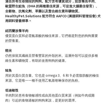
適合所有生命階段的狗狗。配方含有優質成分，如放養羔羊肉、
DHA
歐盟野生鮭魚（
的兩種最佳來源，可促進大腦最佳發育）、
全穀物、抗氧化劑、草藥以及螯合維生素和礦物質。
HealthyPet.Solutions 配方符合 AAFCO (美國飼料管理協會) 犬
用飼料營養標準。
紐西蘭放養羊肉
優質蛋白質和必需氨基酸的極佳來源，它們都是對您的狗狗重要
的營養素。
糙米
仍然保留其纖維且營養豐富的外殼的米。這層外殼可以提供多種
維生素和礦物質，有助於改善狗狗的健康。
鮭魚
omega 3
6
9
用於其蛋白質含量。它也是
、
和
必需脂肪酸的極佳
來源。它是唯一一種不使用乙氧基喹啉保存的魚粉。
低過敏性
羊肉對於患有食物敏感性或由其他蛋白質來源（例如牛肉或雞
肉）引起的食物過敏的狗狗來說，是更好的選擇。