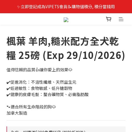
✨立即登記成為VIPETS會員📝購物儲積分, 積分當錢用
楓葉 羊肉,糙米配方全犬乾
糧 25磅 (Exp 29/10/2026)
值得信賴的品質👍讓你愛上的效果🐶
✔️促進消化：不溶性纖維、天然益生元
✔️低過敏性：食物敏感、低升糖穀物
✔️健康的皮膚毛髮：螯合礦物質、必需脂肪酸
🐾適合所有生命階段的狗🐶
加拿大製造