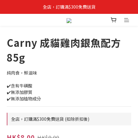
全店，訂購滿$300免費送貨
✨立即登記成為VIPETS會員📝購物儲積分, 積分當錢用
Carny 成貓雞肉銀魚配方
85g
純肉食，鮮滋味
✔️含有牛磺酸
✔️無添加膠質
✔️無添加植物成分
全店，訂購滿$300免費送貨 (扣除折扣後)
HK$8.00
HK$9.00