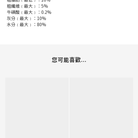
粗纖維﹝最大﹞：5%
牛磺酸﹝最大﹞：0.2%
灰分﹝最大﹞：10%
水分﹝最大﹞：80%
您可能喜歡...