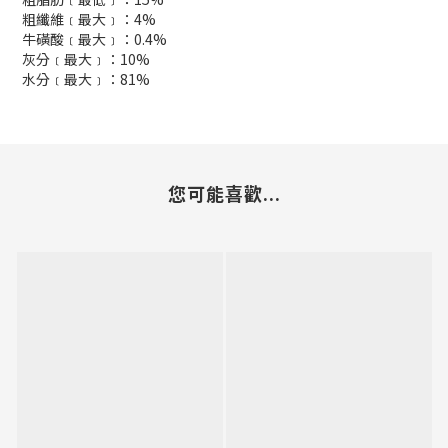
粗纖維﹝最大﹞：4%
牛磺酸﹝最大﹞：0.4%
灰分﹝最大﹞：10%
水分﹝最大﹞：81%
您可能喜歡...