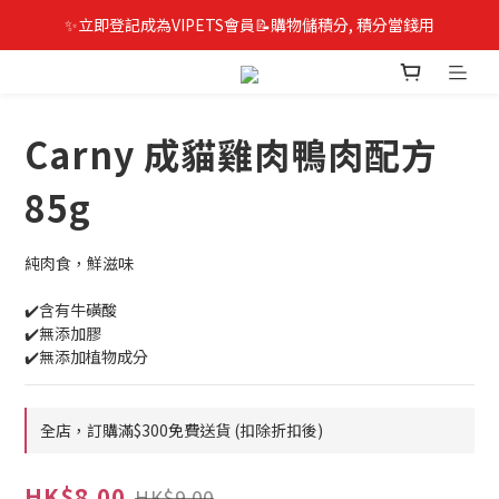
✨立即登記成為VIPETS會員📝購物儲積分, 積分當錢用
Carny 成貓雞肉鴨肉配方
85g
純肉食，鮮滋味
✔️含有牛磺酸
✔️無添加膠
✔️無添加植物成分
全店，訂購滿$300免費送貨 (扣除折扣後)
HK$8.00
HK$9.00