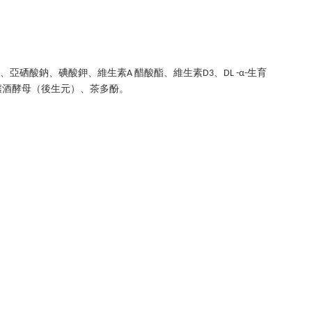
、亞硒酸鈉、碘酸鉀、維生素
醋酸酯、維生素
、
生育
A
D3
DL -
α
-
釀酒酵母（後生元）、茶多酚。