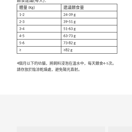
)
餵食建議
(
每天
：
體量
建議餵食量
(Kg)
1-2
24-39
g
2-3
39-51
g
3-4
51-63
g
4-5
63-73
g
5-6
73-82
g
≥
≥82
g
4
個月以下的
幼
貓，將飼料浸泡在溫水中，每天餵食
次。
4-5
請存放於陰涼乾燥處，避免陽光直射。