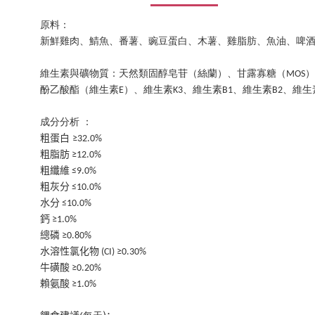
原料：
新鮮雞肉、鯖魚、番薯、豌豆蛋白、木薯、雞脂肪、魚油、啤
維生素與礦物質：天然類固醇皂苷（絲蘭）、甘露寡糖（
）
MOS
酚乙酸酯（維生素
）、維生素
、維生素
、維生素
、維生
E
K3
B1
B2
成分分析
：
粗蛋白
≥
3
2
.0%
粗脂肪
≥1
2
.0%
粗纖維
≤9.0%
粗灰分
≤10.0%
水分
≤10.0%
鈣
≥1.0%
總磷
≥0.80%
水溶性氯化物
(CI) ≥0.30%
牛磺酸
≥0.20%
賴氨酸
≥1.0%