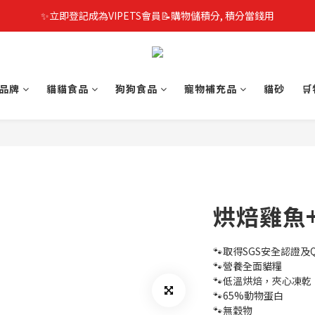
✨立即登記成為VIPETS會員📝購物儲積分, 積分當錢用
品牌
貓貓食品
狗狗食品
寵物補充品
貓砂

烘焙雞魚+
🐾取得SGS安全認證及
🐾營養全面貓糧
🐾低溫烘焙，夾心凍乾
🐾65%動物蛋白
🐾無穀物