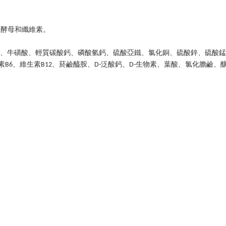
酒酵母和纖維素。
、牛磺酸、輕質碳酸鈣、磷酸氫鈣、硫酸亞鐵、氯化銅、硫酸鋅、硫酸錳
素
、維生素
、菸鹼醯胺、
泛酸鈣、
生物素、葉酸、氯化膽鹼、
B6
B12
D-
D-