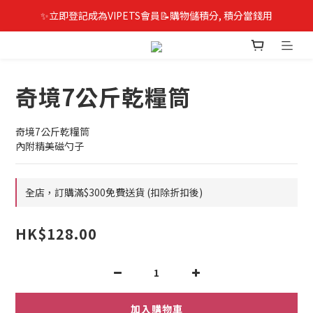
✨立即登記成為VIPETS會員📝購物儲積分, 積分當錢用
奇境7公斤乾糧筒
奇境7公斤乾糧筒
內附精美磁勺子
全店，訂購滿$300免費送貨 (扣除折扣後)
HK$128.00
加入購物車