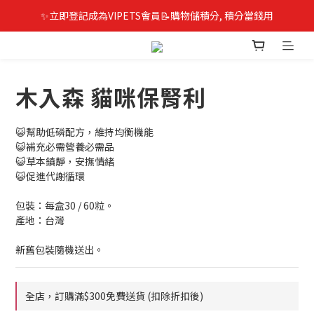
✨立即登記成為VIPETS會員📝購物儲積分, 積分當錢用
木入森 貓咪保腎利
😺幫助低磷配方，維持均衡機能
😺補充必需營養必需品
😺草本鎮靜，安撫情緒
😺促進代謝循環
包裝：每盒30 / 60粒。
產地：台灣
新舊包裝隨機送出。
全店，訂購滿$300免費送貨 (扣除折扣後)