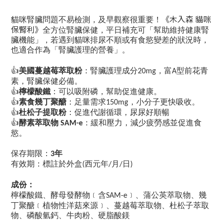
《木入森
貓咪
貓咪腎臟問題不易檢測，及早觀察很重要！
保腎利》
全方位腎臟保健，平日補充可「幫助維持健康腎
臟機能」，若遇到貓咪排尿不順或有食慾變差的狀況時，
也適合作為「腎臟護理的營養」。
👍
美國蔓越莓萃取粉
：腎臟護理成分
，富
型前花青
20mg
A
素，腎臟保健必備。
👍
檸檬酸鐵
：可以吸附磷，幫助促進健康。
👍
素食幾丁聚醣
：足量需求
，小分子更快吸收。
150mg
👍
杜松子提取粉
：促進代謝循環，尿尿好順暢
👍
酵素萃取物
：緩和壓力，減少疲勞感並促進食
SAM-e
慾。
保存期限：
年
3
有效期：標註於外盒
西元年
月
日
(
/
/
)
成份：
檸檬酸鐵、酵母發酵物﹝含
﹞、蒲公英萃取物、幾
SAM-e
丁聚醣﹝植物性洋菇來源﹞、蔓越莓萃取物、杜松子萃取
物、磷酸氫鈣、牛肉粉、硬脂酸鎂