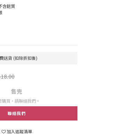
不含麩質
限
費送貨 (扣除折扣後)
18.00
售完
想購買，請聯絡我們。
聯絡我們
加入追蹤清單