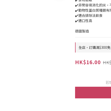
✔️非常容易消化的米，
✔️動物性蛋白質種類有
✔️適合排除法飲食
✔️適口性高
德國製造
全店，訂購滿$300免
HK$16.00
HK$
若