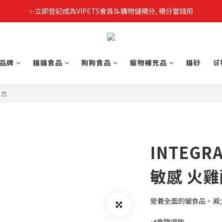
✨立即登記成為VIPETS會員📝購物儲積分, 積分當錢用
品牌
貓貓食品
狗狗食品
寵物補充品
貓砂

配方
INTEGR
敏感 火雞
營養全面的貓食品，減
✔️食物過敏