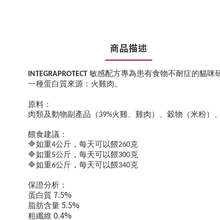
商品描述
敏感配方專為患有食物不耐症的貓咪
INTEGRAPROTECT
一種蛋白質來源：火雞肉。
原料：
肉類及動物副產品（
火雞、雞肉）、穀物（米粉）
39%
餵食建議：
🔷
如重
公斤，每天可以餵
克
4
260
🔷
如重
公斤，每天可以餵
克
5
300
🔷
如重
公斤，每天可以餵
克
6
340
保證分析：
7.5%
蛋白質
5.5%
脂肪含量
0.4%
粗纖維