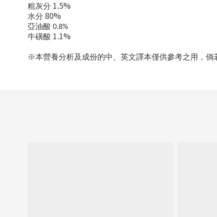
1.5%
粗灰分
80%
水分
亞油酸
0.8%
1.1%
牛磺酸
※本營養分析及成份的中、英文譯本僅供參考之用，倘