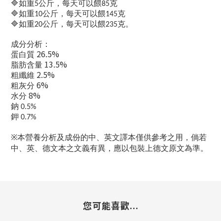
🔷
如重
公斤，每天可以餵
克
5
85
🔷
如重
公斤，每天可以餵
克
10
145
🔷
如重
公斤，每天可以餵
克。
20
235
成分分析：
26.5%
蛋白質
13.5%
脂肪含量
2.5%
粗纖維
6%
粗灰分
8%
水分
鈉
0.5%
鉀
0.7%
本營養分析及成份的中、英文譯本僅供參考之用，倘若
※
中、英、德文本之文義有異，應以包裝上德文原文為準。
您可能喜歡...