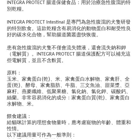
腸道保健食品：用於治療急性腹瀉的特
INTEGRA PROTECT
別乾糧。
是專門為急性腹瀉的犬隻研發
INTEGRA PROTECT Intestinal
的特別飲食。這款乾糧含有易消化的動物蛋白和耐受性良
好的碳水化合物，幫助腸道菌叢盡快恢復。
患有急性腹瀉的犬隻不僅會流失體液，還會流失鈉和鉀
（電解質）。
腸道保護配方可以補充這
INTEGRA PROTECT
些電解質，並且不含麩質。
原料：
(
)
玉米、家禽蛋白
乾
、米、家禽蛋白水解物、家禽肝、全
(
)
蛋
乾
、酵母、家禽脂肪、牛脂、三文魚油、甜菜漿、亞
麻籽、燕麥纖維、低聚果糖、氯化鈉、氯化鉀、碳酸鈣、
(
)
絲蘭。非常容易消化的成分：家禽蛋白質
乾
、家禽蛋白
水解物、米。
餵食建議：
給貓咪計算的理想食物量時，應考慮寵物的年齡、體重和
性情。
以下建議用量可作為一般準則：