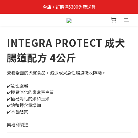
全店，訂購滿$300免費送貨
✨立即登記成為VIPETS會員📝購物儲積分, 積分當錢用
INTEGRA PROTECT 成犬
腸道配方 4公斤
營養全面的犬寶食品，減少成犬急性腸道吸收障礙。
✔️急性腹瀉
✔️極易消化的家禽蛋白質
✔️極易消化的米和玉米
✔️鈉和鉀含量增加
✔️不含麩質
奧地利製造