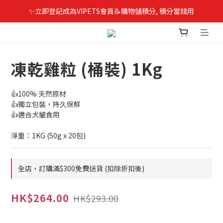
✨立即登記成為VIPETS會員📝購物儲積分, 積分當錢用
凍乾雞粒 (桶裝) 1Kg
👍100% 天然原材
👍獨立包裝，持久保鮮
👍適合犬貓食用
淨重：1KG (50g x 20包)
全店，訂購滿$300免費送貨 (扣除折扣後)
HK$264.00
HK$293.00