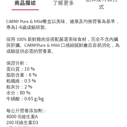
商品描述
了解更多
式
餐盒以美味、健康及均衡營養為基準，
CARNY Pure & Mild
1-6
專為
歲成貓研製。
採用
新鮮雞肉並搭配嚴選美味食材，完全不含內臟
100%
與肝臟。
口感細膩鮮嫩且容易消化，為
CARNYPure & Mild
成貓提供必需的營養素。
保證分析：
10 %
蛋白質：
6 %
脂肪含量：
0.5 %
粗纖維：
2 %
粗灰分：
80 %
水分：
0.65 g/kg
牛磺酸：
每公斤營養添加劑：
4000 IE
A
維生素
200 IE
D3
維生素