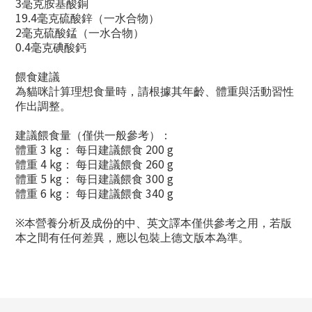
3
毫克胺基酸銅
19.4
毫克硫酸鋅（一水合物）
2
毫克硫酸錳（一水合物）
0.4
毫克碘酸鈣
餵食建議
為貓咪計算理想食量時，請根據其年齡、體重與活動習性
作出調整。
建議餵食量（僅供一般參考）：
3 kg
200 g
體重
：
每日建議餵食
4 kg
260 g
體重
：
每日建議餵食
5 kg
300 g
體重
：
每日建議餵食
6 kg
340 g
體重
：
每日建議餵食
※
本營養分析及成份的中、英文譯本僅供參考之用，若版
本之間有任何差異，應以包裝上德文版本為準。