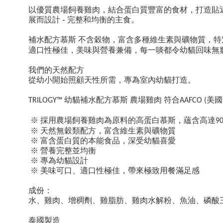
以優質農場飼養雞肉，結合蛋白質豐富的食材，打造貼
-
展而設計
完整和均衡的主食。
補水配方慕斯 不含穀物，
富含多種維生素與礦物質，特
適口性極佳，美味與營養兼備，每一啖都令幼貓回味無
我們的天然配方
從幼小開始照顧天性所需，專為室內幼貓打造。
幼貓補水配方慕斯 農場雞肉
符合
美國
TRILOGY™
AAFCO (
※ 採用農場飼養雞肉為原料的高蛋白慕斯，蘊含高達
9
※ 天然無穀類配方，富含維生素與礦物質
※ 富含蛋白質的本能食品，深受幼貓喜愛
※ 營養完整並均衡
※ 專為幼貓設計
※ 美味可口、適口性極佳，帶來極致用餐滿足感
成份
：
水、雞肉、增稠劑、雞脂肪、雞肉水解粉、魚油、磷酸
泰國製造