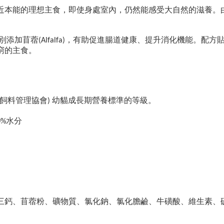
近本能的理想主食，即使身處室內，仍然能感受大自然的滋養。
別添加苜蓿
，有助促進腸道健康、提升消化機能。配方
(Alfalfa)
窮的主食。
飼料管理協會
幼貓成長期營養標準的等級。
)
水分
0%
三鈣、苜蓿粉、礦物質、氯化鈉、氯化膽鹼、牛磺酸、維生素、