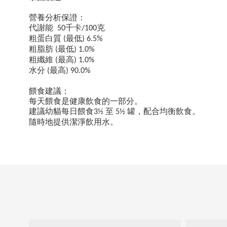
營養分析保證：
代謝能
千卡
克
50
/100
粗蛋白質
最低
(
) 6.5%
粗脂肪
最低
(
) 1.0%
粗纖維
最高
(
) 1.0%
水分
最高
(
) 90.0%
餵食建議：
每天餵食是健康飲食的一部分。
建議幼貓每日餵食
至
罐，配合均衡飲食。
3½
5½
隨時地提供潔淨飲用水。