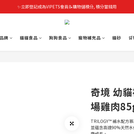
✨立即登記成為VIPETS會員📝購物儲積分, 積分當錢用
品牌
貓貓食品
狗狗食品
寵物補充品
貓砂

奇境 幼
場雞肉85
TRILOGY™ 補水
並蘊含高達90%天然
康成長。