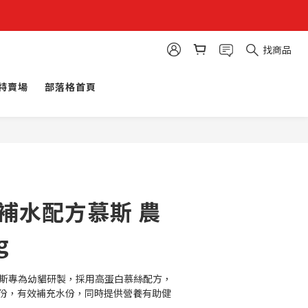
找商品
特賣場
部落格首頁
貓補水配方慕斯 農
g
配方慕斯專為幼貓研製，採用高蛋白慕絲配方，
水份，有效補充水份，同時提供營養有助健