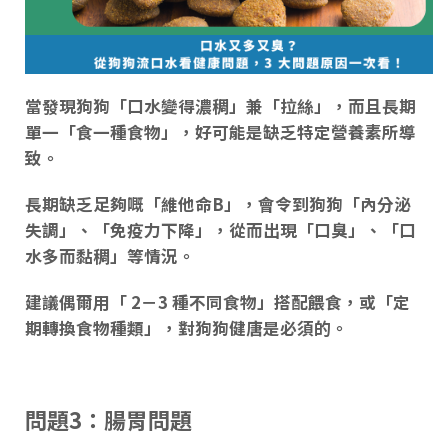
當發現狗狗「
口水變得濃稠
」兼「
拉絲
」，而且長期
單一「食
一種食物
」，好可能是
缺乏特定營養素所
導
致。
長期缺乏足夠
嘅
「
維他命B
」，會令到狗狗「
內分泌
失調
」、「
免疫力下降
」，從而出現「
口臭
」、「
口
水多而黏稠
」等情況。
建議偶爾用「 2－3 種不同食物」搭配餵食，或「定
期轉換食物種類」，對狗狗健唐是必須的。
問題3：腸胃問題