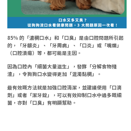
85% 的「
濃稠口水
」和「
口臭
」是
由口腔問題所引起
的
，「
牙齦炎
」、「
牙周病
」、「
口炎
」或「
嘴爛
」
（口腔潰瘍）等，都可能是主因。
因為口腔內「
細菌大量滋生
」，發酵「
分解食物殘
渣
」，令狗狗口水變得更加「
混濁黏稠
」。
最有效
嘅
方法就是加強口腔清潔
，並建議使用「
口滴
劑
」或者「
潔牙錠
」，可以有效
抑制口水中過多
嘅
細
菌
，亦對「
口臭
」有明顯幫助。