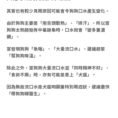
其實也有較少見
嘅
原因可能會令狗狗口水產生變化。
由於狗狗主要是「
用舌頭散熱
」、「
排汗
」，所以當
狗狗
太熱開始有中暑跡象時
，口水就會「
變多兼濃
稠
」。
當發現狗狗「急喘」、「大量流口水」，建議趕緊
「幫狗狗降溫」。
除此之外，當狗狗大量流口水並「同時
精神不好
」、
「
食欲不振
」時，亦有可能是患上「
犬瘟
」。
因為
無故流口水是犬瘟明顯兼特別
嘅
症狀
，建議盡快
「
帶狗狗睇醫生
」。