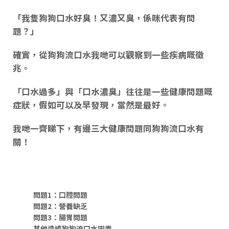
「
我隻狗狗口水好臭！又濃又臭，係咪代表有問
題？
」
確實，從狗狗流口水我哋可以觀察到一些疾病嘅徵
兆。
「
口水過多
」與「
口水濃臭
」往往是一些
健康問題
嘅
症狀
，假如可以及早發現，當然是最好。
我哋一齊睇下，有邊三大健康問題同狗狗流口水有
關！
問題1：口腔問題
問題2：營養缺乏
問題3：腸胃問題
其他造成狗狗流口水因素