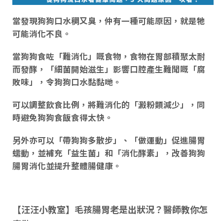
當發現狗狗口水稠又臭，仲有一種可能原因，就是牠
可能
消化不良
。
當狗狗食咗「難
消化
」
嘅
食物，食物
在胃部積聚太耐
而發酵
，「
細菌開始滋生
」影響口腔產生難聞
嘅
「
腐
敗味
」，令狗狗口水黏黏哋。
可以
調整飲食比例
，將難消化的「
澱粉類減少
」，同
時避免狗狗食飯食得太快。
另外亦可以「
帶狗狗多散步
」、「做
運動
」促進腸胃
蠕動，並補充「
益生菌
」和「
消化酵素
」，改善狗狗
腸胃消化並提升整體腸健康。
【汪汪小教室】毛孩腸胃老是出狀況？醫師教你怎