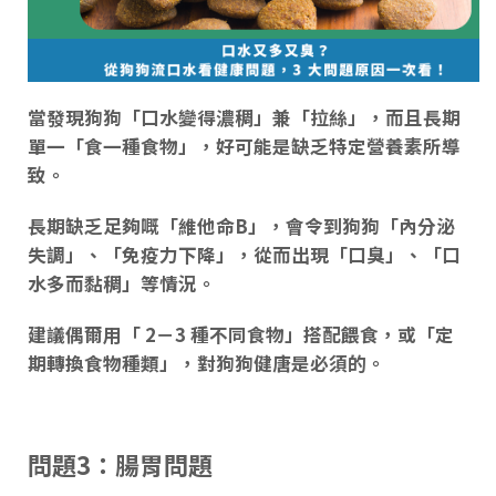
當發現狗狗「
口水變得濃稠
」兼「
拉絲
」，而且長期
單一「食
一種食物
」，好可能是
缺乏特定營養素所
導
致。
長期缺乏足夠
嘅
「
維他命B
」，會令到狗狗「
內分泌
失調
」、「
免疫力下降
」，從而出現「
口臭
」、「
口
水多而黏稠
」等情況。
建議偶爾用「 2－3 種不同食物」搭配餵食，或「定
期轉換食物種類」，對狗狗健唐是必須的。
問題3：腸胃問題