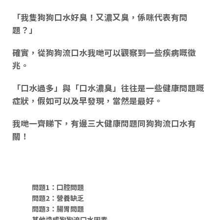
「
我隻狗狗口水好臭！又濃又臭，係咪代表有問
題？
」
確實，從狗狗流口水我哋可以觀察到一些疾病嘅徵
兆。
「
口水過多
」與「
口水濃臭
」往往是一些
健康問題
嘅
症狀
，假如可以及早發現，當然是最好。
我哋一齊睇下，有邊三大健康問題同狗狗流口水有
關！
問題1：口腔問題
問題2：營養缺乏
問題3：腸胃問題
其他造成狗狗流口水因素