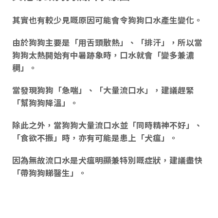
其實也有較少見
嘅
原因可能會令狗狗口水產生變化。
由於狗狗主要是「
用舌頭散熱
」、「
排汗
」，所以當
狗狗
太熱開始有中暑跡象時
，口水就會「
變多兼濃
稠
」。
當發現狗狗「急喘」、「大量流口水」，建議趕緊
「幫狗狗降溫」。
除此之外，當狗狗大量流口水並「同時
精神不好
」、
「
食欲不振
」時，亦有可能是患上「
犬瘟
」。
因為
無故流口水是犬瘟明顯兼特別
嘅
症狀
，建議盡快
「
帶狗狗睇醫生
」。