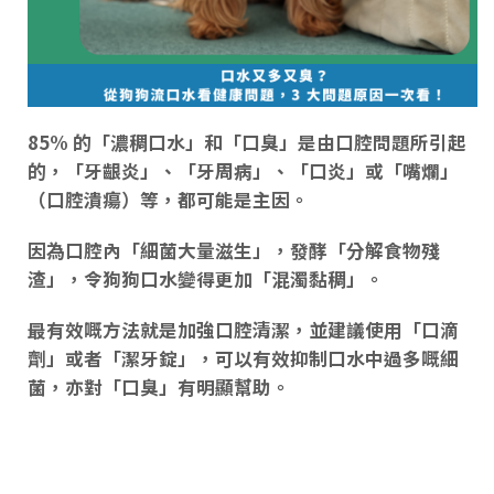
85% 的「
濃稠口水
」和「
口臭
」是
由口腔問題所引起
的
，「
牙齦炎
」、「
牙周病
」、「
口炎
」或「
嘴爛
」
（口腔潰瘍）等，都可能是主因。
因為口腔內「
細菌大量滋生
」，發酵「
分解食物殘
渣
」，令狗狗口水變得更加「
混濁黏稠
」。
最有效
嘅
方法就是加強口腔清潔
，並建議使用「
口滴
劑
」或者「
潔牙錠
」，可以有效
抑制口水中過多
嘅
細
菌
，亦對「
口臭
」有明顯幫助。