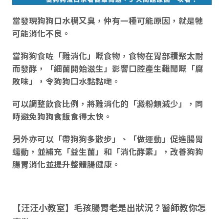
當發現狗狗口水稠又臭，仲有一種可能原因，就是牠
可能
消化不良
。
當狗狗食咗「難
消化
」
嘅
食物，食物
在胃部積聚太耐
而發酵
，「
細菌開始滋生
」影響口腔產生難聞
嘅
「
腐
敗味
」，令狗狗口水黏黏哋。
可以
調整飲食比例
，將難消化的「
澱粉類減少
」，同
時避免狗狗食飯食得太快。
另外亦可以「
帶狗狗多散步
」、「做
運動
」促進腸胃
蠕動，並補充「
益生菌
」和「
消化酵素
」，改善狗狗
腸胃消化並提升整體腸健康。
【汪汪小教室】毛孩腸胃老是出狀況？醫師教你怎